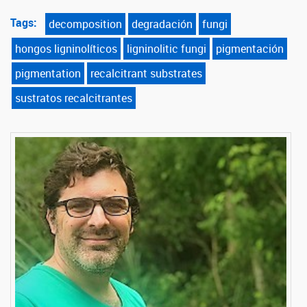
Tags:
decomposition
degradación
fungi
hongos ligninolíticos
ligninolitic fungi
pigmentación
pigmentation
recalcitrant substrates
sustratos recalcitrantes