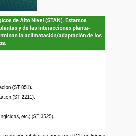
gicos de Alto Nivel (STAN). Estamos
plantas y de las interacciones planta-
rminan la aclimatación/adaptación de los
os.
ación (ST 851).
tatión (ST 2211).
ungicidas, etc.) (ST 3525).
c, expresión relativa de genes por PCR en tiempo