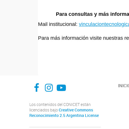
Para consultas y más informac
Mail institucional:
vinculaciontecnologi
Para más información visite nuestras
INFIVE La Plata
institutodefisiologia
Instituto de Fisiología Vegetal, La Plata
INICI
Los contenidos del CONICET están
licenciados bajo
Creative Commons
Reconocimiento 2.5 Argentina License