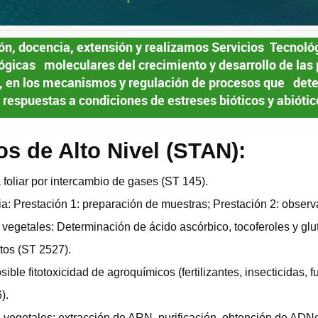
ón, docencia, extensión y realizamos Servicios Tecnoló
ógicas moleculares del crecimiento y desarrollo de las 
en los mecanismos y regulación de procesos que dete
respuestas a condiciones de estreses bióticos y abiótic
s de Alto Nivel (STAN):
a foliar por intercambio de gases (ST 145).
ia: Prestación 1: preparación de muestras; Prestación 2: observ
 vegetales: Determinación de ácido ascórbico, tocoferoles y glu
itos (ST 2527).
sible fitotoxicidad de agroquímicos (fertilizantes, insecticidas, f
).
 vegetales: extracción de ARN, purificación, obtención de ADN