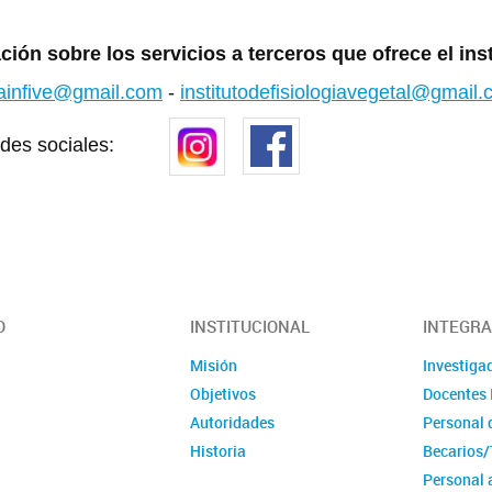
ión sobre los servicios a terceros que ofrece el in
cainfive@gmail.com
-
institutodefisiologiavegetal@gmail
 redes sociales:
vegetal
O
INSTITUCIONAL
INTEGR
Misión
Investiga
Objetivos
Docentes 
Autoridades
Personal 
Historia
Becarios/
Personal 