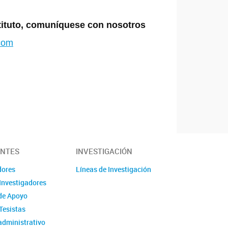
stituto, comuníquese con nosotros
.com
ANTES
INVESTIGACIÓN
dores
Líneas de Investigación
Investigadores
de Apoyo
Tesistas
administrativo