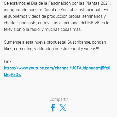
Celebramos el Día de la Fascinación por las Plantas 2021,
inaugurando nuestro Canal de YouTube institucional. En
él subiremos videos de producción propia, seminarios y
charlas, podcasts, entrevistas al personal del INFIVE en la
televisión o la radio, y muchas cosas más.
Súmense a esta nueva propuesta! Suscríbanse, pongan
likes, comenten, y difundan nuestro canal y videos!!!
Link:
https://www.youtube.com/channel/UCFAJdppnotmj5fe0
kEqPzOw
Compartir
Compartir en Facebook
Compartir en Twitter