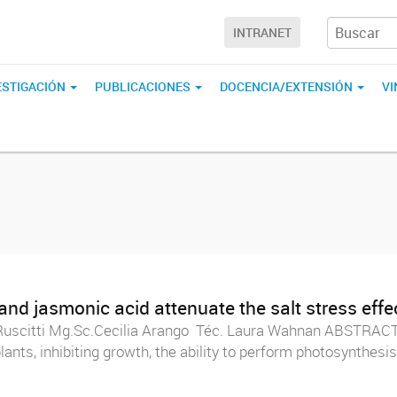
INTRANET
ESTIGACIÓN
PUBLICACIONES
DOCENCIA/EXTENSIÓN
V
and jasmonic acid attenuate the salt stress effec
Ruscitti Mg.Sc.Cecilia Arango Téc. Laura Wahnan ABSTRACT S
ants, inhibiting growth, the ability to perform photosynthesis,