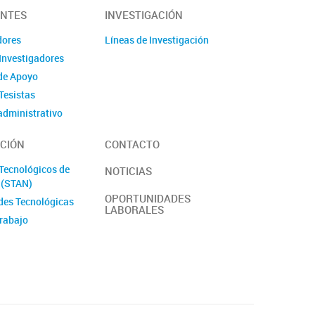
ANTES
INVESTIGACIÓN
dores
Líneas de Investigación
Investigadores
de Apoyo
Tesistas
administrativo
s/Pasantes
CIÓN
CONTACTO
antes
laboral y de género
 Tecnológicos de
NOTICIAS
l (STAN)
OPORTUNIDADES
des Tecnológicas
LABORALES
trabajo