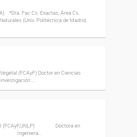
BA) *Dra. Fac.Cs. Exactas, Área Cs.
urales (Univ. Politécnica de Madrid,
al (FCAyF) Doctor en Ciencias
estigación:...
lar I (FCAyF,UNLP) Doctora en
6) Ingeniera...