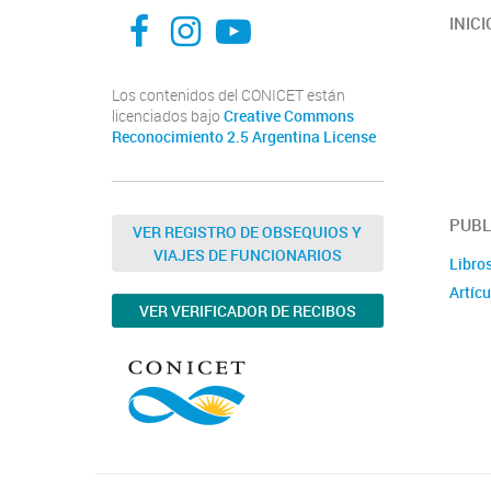
INFIVE La Plata
institutodefisiologia
Instituto de Fisiología Vegetal, La Plata
INICI
Los contenidos del CONICET están
licenciados bajo
Creative Commons
Reconocimiento 2.5 Argentina License
PUBL
VER REGISTRO DE OBSEQUIOS Y
VIAJES DE FUNCIONARIOS
Libro
Artícu
VER VERIFICADOR DE RECIBOS