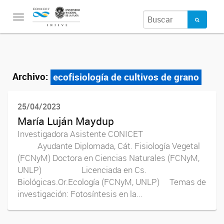
Toggle
navigation
Archivo:
ecofisiología de cultivos de grano
25/04/2023
María Luján Maydup
Investigadora Asistente CONICET
Ayudante Diplomada, Cát. Fisiología Vegetal
(FCNyM) Doctora en Ciencias Naturales (FCNyM,
UNLP) Licenciada en Cs.
Biológicas.Or.Ecología (FCNyM, UNLP) Temas de
investigación: Fotosíntesis en la...