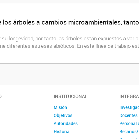
de los árboles a cambios microambientales, tant
su longevidad, por tanto los árboles están expuestos a variac
pone diferentes estreses abióticos. En esta línea de trabajo e
vegetal
O
INSTITUCIONAL
INTEGR
Misión
Investiga
Objetivos
Docentes 
Autoridades
Personal 
Historia
Becarios/