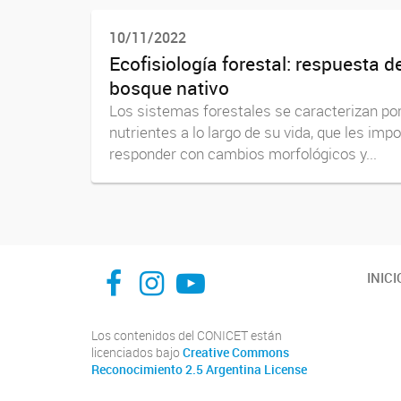
10/11/2022
Ecofisiología forestal: respuesta 
bosque nativo
Los sistemas forestales se caracterizan por 
nutrientes a lo largo de su vida, que les im
responder con cambios morfológicos y...
INFIVE La Plata
institutodefisiologia
Instituto de Fisiología Vegetal, La Plata
INICI
Los contenidos del CONICET están
licenciados bajo
Creative Commons
Reconocimiento 2.5 Argentina License