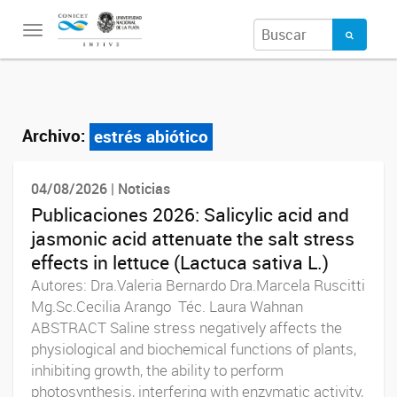
Toggle
navigation
Archivo:
estrés abiótico
04/08/2026 | Noticias
Publicaciones 2026: Salicylic acid and
jasmonic acid attenuate the salt stress
effects in lettuce (Lactuca sativa L.)
Autores: Dra.Valeria Bernardo Dra.Marcela Ruscitti
Mg.Sc.Cecilia Arango Téc. Laura Wahnan
ABSTRACT Saline stress negatively affects the
physiological and biochemical functions of plants,
inhibiting growth, the ability to perform
photosynthesis, interfering with enzymatic activity,