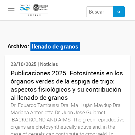
Toggle
navigation
Archivo:
llenado de granos
23/10/2025 | Noticias
Publicaciones 2025. Fotosíntesis en los
órganos verdes de la espiga de trigo:
aspectos fisiológicos y su contribución
al llenado de granos
Dr. Eduardo Tambussi Dra. Ma. Luján Maydup Dra.
Mariana Antonietta Dr. Juan José Guiamet
BACKGROUND AND AIMS The green reproductive
organs are photosynthetically active and, in the
case of cereals can contribute to crop yield. In