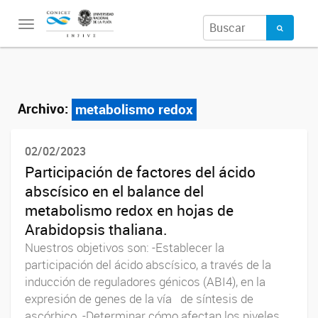
Toggle
navigation
Archivo:
metabolismo redox
02/02/2023
Participación de factores del ácido
abscísico en el balance del
metabolismo redox en hojas de
Arabidopsis thaliana.
Nuestros objetivos son: -Establecer la
participación del ácido abscísico, a través de la
inducción de reguladores génicos (ABI4), en la
expresión de genes de la vía de síntesis de
ascórbico. -Determinar cómo afectan los niveles