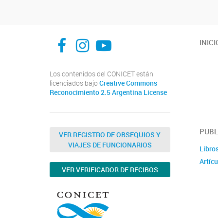
INFIVE La Plata
institutodefisiologia
Instituto de Fisiología Vegetal, La Plata
INICI
Los contenidos del CONICET están
licenciados bajo
Creative Commons
Reconocimiento 2.5 Argentina License
PUBL
VER REGISTRO DE OBSEQUIOS Y
VIAJES DE FUNCIONARIOS
Libro
Artícu
VER VERIFICADOR DE RECIBOS