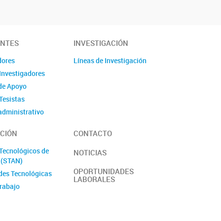
ANTES
INVESTIGACIÓN
dores
Líneas de Investigación
Investigadores
de Apoyo
Tesistas
administrativo
s/Pasantes
CIÓN
CONTACTO
antes
laboral y de género
 Tecnológicos de
NOTICIAS
l (STAN)
OPORTUNIDADES
des Tecnológicas
LABORALES
trabajo