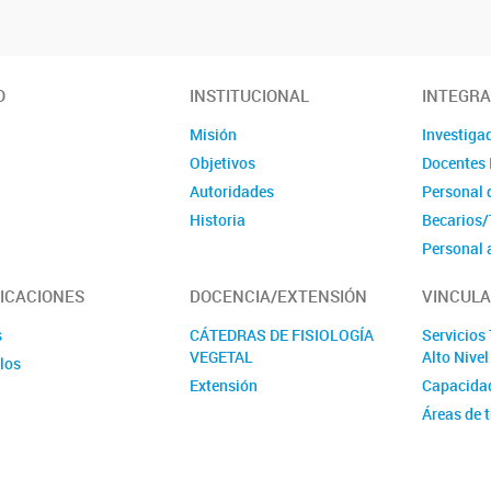
vegetal
O
INSTITUCIONAL
INTEGR
Misión
Investiga
Objetivos
Docentes 
Autoridades
Personal 
Historia
Becarios/
Personal 
Tesinista
ICACIONES
DOCENCIA/EXTENSIÓN
VINCULA
Ex integr
Violencia 
s
CÁTEDRAS DE FISIOLOGÍA
Servicios
VEGETAL
Alto Nive
los
Extensión
Capacida
Áreas de 