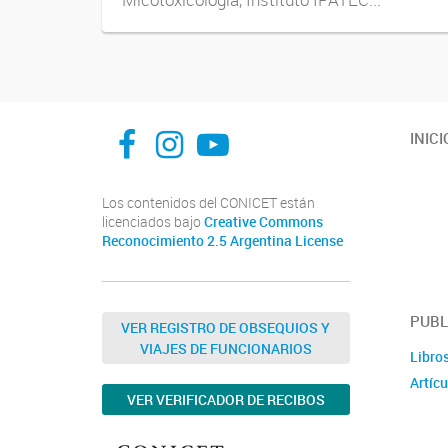
INFIVE La Plata
institutodefisiologia
Instituto de Fisiología Vegetal, La Plata
INICI
Los contenidos del CONICET están
licenciados bajo
Creative Commons
Reconocimiento 2.5 Argentina License
PUBL
VER REGISTRO DE OBSEQUIOS Y
VIAJES DE FUNCIONARIOS
Libro
Artícu
VER VERIFICADOR DE RECIBOS