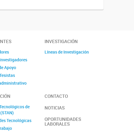
ANTES
INVESTIGACIÓN
dores
Líneas de Investigación
Investigadores
de Apoyo
Tesistas
administrativo
s/Pasantes
CIÓN
CONTACTO
antes
laboral y de género
 Tecnológicos de
NOTICIAS
l (STAN)
OPORTUNIDADES
des Tecnológicas
LABORALES
trabajo