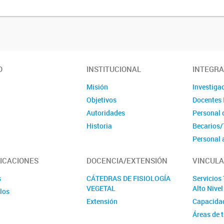
vegetal
O
INSTITUCIONAL
INTEGR
Misión
Investiga
Objetivos
Docentes 
Autoridades
Personal 
Historia
Becarios/
Personal 
Tesinista
ICACIONES
DOCENCIA/EXTENSIÓN
VINCULA
Ex integr
Violencia 
s
CÁTEDRAS DE FISIOLOGÍA
Servicios
VEGETAL
Alto Nive
los
Extensión
Capacida
Áreas de 