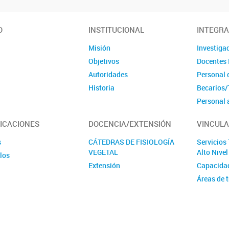
vegetal
O
INSTITUCIONAL
INTEGR
Misión
Investiga
Objetivos
Docentes 
Autoridades
Personal 
Historia
Becarios/
Personal 
Tesinista
ICACIONES
DOCENCIA/EXTENSIÓN
VINCULA
Ex integr
Violencia 
s
CÁTEDRAS DE FISIOLOGÍA
Servicios
VEGETAL
Alto Nive
los
Extensión
Capacida
Áreas de 