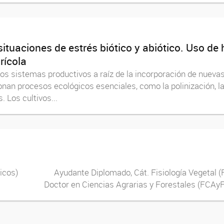
situaciones de estrés biótico y abiótico. Uso d
rícola
los sistemas productivos a raíz de la incorporación de nueva
onan procesos ecológicos esenciales, como la polinización, l
 Los cultivos...
ratégicos) Ayudante Diplomado, Cát. Fisiología Ve
or en Ciencias Agrarias y Forestales (FCAyF, UN