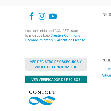
INFIVE La Plata
institutodefisiologia
Instituto de Fisiología Vegetal, La Plata
INICI
Los contenidos del CONICET están
licenciados bajo
Creative Commons
Reconocimiento 2.5 Argentina License
PUBL
VER REGISTRO DE OBSEQUIOS Y
VIAJES DE FUNCIONARIOS
Libro
Artícu
VER VERIFICADOR DE RECIBOS