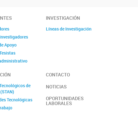
ANTES
INVESTIGACIÓN
dores
Líneas de Investigación
Investigadores
de Apoyo
Tesistas
administrativo
s/Pasantes
CIÓN
CONTACTO
antes
laboral y de género
 Tecnológicos de
NOTICIAS
l (STAN)
OPORTUNIDADES
des Tecnológicas
LABORALES
trabajo