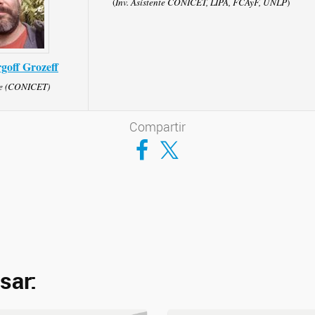
(
Inv. Asistente CONICET, LIPA, FCAyF, UNLP
)
goff Grozeff
te (CONICET)
Compartir
Compartir en Facebook
Compartir en Twitter
sar: