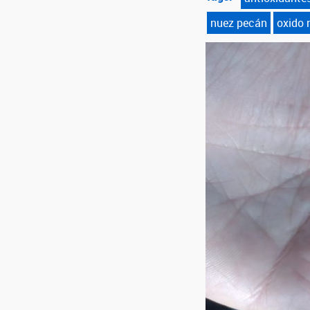
nuez pecán
oxido n