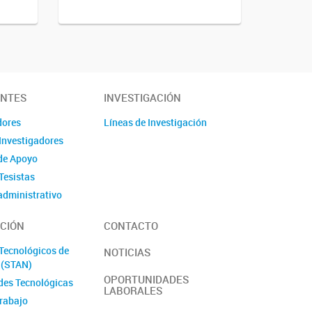
ANTES
INVESTIGACIÓN
dores
Líneas de Investigación
Investigadores
de Apoyo
Tesistas
administrativo
s/Pasantes
CIÓN
CONTACTO
antes
laboral y de género
 Tecnológicos de
NOTICIAS
l (STAN)
OPORTUNIDADES
des Tecnológicas
LABORALES
trabajo