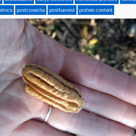
itrico
postcosecha
postharvest
protein content