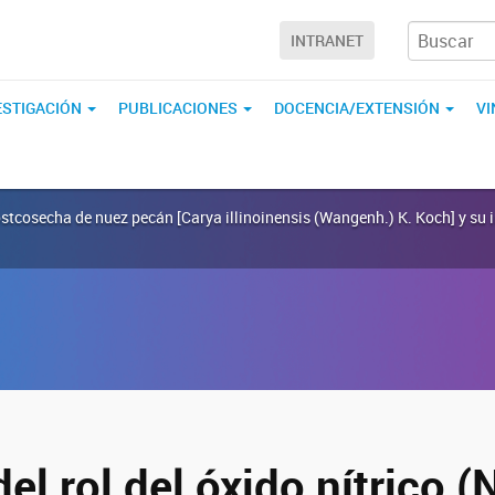
INTRANET
ESTIGACIÓN
PUBLICACIONES
DOCENCIA/EXTENSIÓN
V
 postcosecha de nuez pecán [Carya illinoinensis (Wangenh.) K. Koch] y su 
del rol del óxido nítrico (