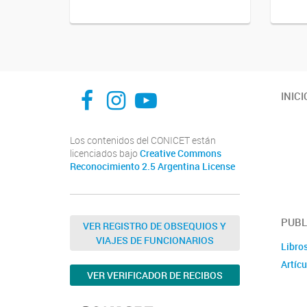
INFIVE La Plata
institutodefisiologia
Instituto de Fisiología Vegetal, La Plata
INICI
Los contenidos del CONICET están
licenciados bajo
Creative Commons
Reconocimiento 2.5 Argentina License
PUBL
VER REGISTRO DE OBSEQUIOS Y
VIAJES DE FUNCIONARIOS
Libro
Artícu
VER VERIFICADOR DE RECIBOS