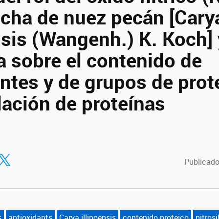
cha de nuez pecán [Cary
nsis (Wangenh.) K. Koch] 
a sobre el contenido de
ntes y de grupos de prot
ilación de proteínas
tir en Facebook
ompartir en Twitter
Publicado
s
antioxidants
Carya illinoensis
contenido proteico
nitrosi