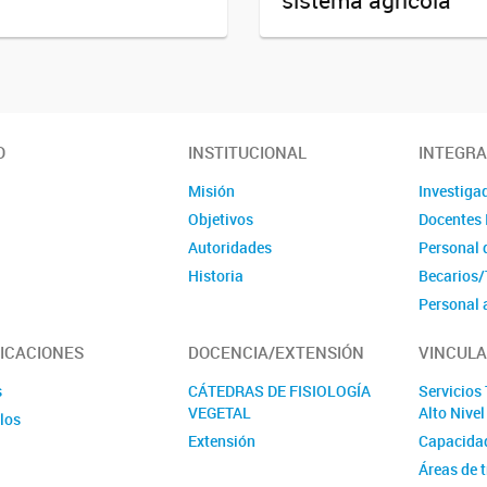
sistema agrícola
vegetal
O
INSTITUCIONAL
INTEGR
Misión
Investiga
Objetivos
Docentes 
Autoridades
Personal 
Historia
Becarios/
Personal 
Tesinista
ICACIONES
DOCENCIA/EXTENSIÓN
VINCULA
Ex integr
Violencia 
s
CÁTEDRAS DE FISIOLOGÍA
Servicios
VEGETAL
Alto Nive
los
Extensión
Capacida
Áreas de 