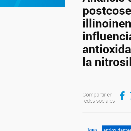
postcose
illinoine
influenci
antioxida
la nitros
.
Compar
C
Compartir en
redes sociales
Tags:
antioxidante